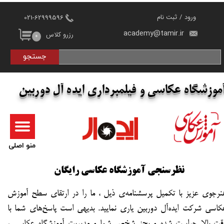
ورود
/
ثبت نام
021-62999596
حساب کاربری من
academy@tamir.ir
رزرو کلاس
۰
تغییر کلمه عبور
جستجو
سفارشات
موزشگاه عکاسی و فیلمبرداری ایده آل دوربین
خروج
منو اصلی
نظرسنجی آموزشگاه عکاسی رایگان
نرجوی عزیز با تکمیل پرسشنامه‌ی ذیل ، ما را در ارتقای سطح آموزش
کاسی شرکت ایده‌آل دوربین یاری نمایید. بدیهی است پاسخ‌های شما با
قت بالا حراست شده و بجز شخص شما و مدیریت آموزشگاه عکاسی ،