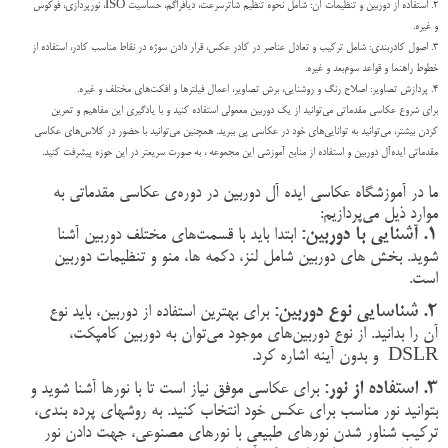
۲. استفاده از دوربین و تنظیمات آن: شامل نحوه تنظیم شاتر‌سرعت، دیافراگم، حساسیت ISO، نورپردازی، فوکوس
و غیره.
۳. اصول کادربندی: شامل ترکیب و تعادل عناصر در کادر عکس، قرار دادن سوژه در نقاط مناسب کادر، استفاده از
خطوط راهنما و قواعد سوم‌بعد و غیره.
۴. پردازش تصاویر: اصلاح رنگ و روشنایی، برش تصاویر، اعمال فیلترها و افکت‌های مختلف و غیره.
برای شروع عکاسی مقدماتی می‌توانید از یک دوربین معمولی استفاده کنید و با یادگیری این مفاهیم و تمرین
کردن بیشتر، می‌توانید به توانایی‌های خود در عکاسی پی ببرید. همچنین می‌توانید با حضور در کلاس‌های عکاسی
مقدماتی ایده‌آل دوربین و استفاده از منابع آموزشی این مجموعه ، به صورت سریعتر در این حوزه پیشرفت کنید.
ما در آموزشگاه عکاسی ایده آل دوربین در دوره‌ی عکاسی مقدماتی به
موارد ذیل می‌پردازیم:
۱
.
آشنایی با دوربین:
ابتدا باید با قسمت‌های مختلف دوربین آشنا
شوید. بخش های دوربین شامل لنز، دکمه ها، منو و تنظیمات دوربین
است
.
۲
.
شناسایی نوع دوربین:
برای بهترین استفاده از دوربین، باید نوع
آن را بدانید. از نوع دوربین‌های موجود می‌توان به دوربین کامپکت،
DSLR
و بدون آینه اشاره کرد
.
۳
.
استفاده از نور:
برای عکاسی موفق نیاز است تا با نورها آشنا شوید و
بتوانید نور مناسب برای عکس خود انتخاب کنید. به روشهای پرده بندی،
ترکیب شناور شدن نورهای طبیعی با نورهای مصنوعی، جهت دادن نور